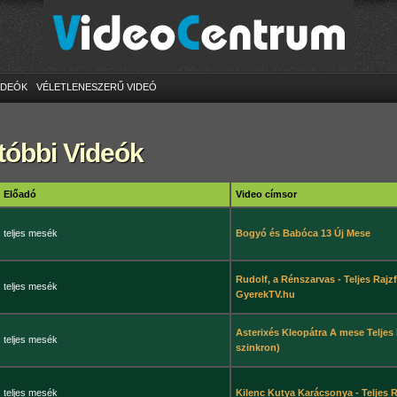
IDEÓK
VÉLETLENESZERŰ VIDEÓ
tóbbi Videók
Előadó
Video címsor
teljes mesék
Bogyó és Babóca 13 Új Mese
Rudolf, a Rénszarvas - Teljes Rajzf
teljes mesék
GyerekTV.hu
Asterixés Kleopátra A mese Teljes
teljes mesék
szinkron)
teljes mesék
Kilenc Kutya Karácsonya - Teljes R