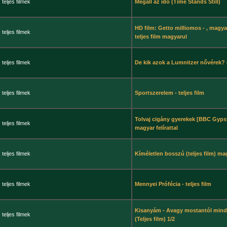
teljes filmek
Megáll az idő (Time Stands Still)
HD film: Getto milliomos - , magya
teljes filmek
teljes film magyarul
teljes filmek
De kik azok a Lumnitzer nővérek? (
teljes filmek
Sportszerelem - teljes film
Tolvaj cigány gyerekek [BBC Gyps
teljes filmek
magyar felírattal
teljes filmek
Kíméletlen bosszú (teljes film) ma
teljes filmek
Mennyei Prófécia - teljes film
Kisanyám - Avagy mostantól min
teljes filmek
(Teljes film) 1/2