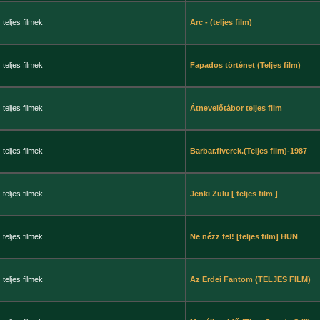
teljes filmek
Arc - (teljes film)
teljes filmek
Fapados történet (Teljes film)
teljes filmek
Átnevelőtábor teljes film
teljes filmek
Barbar.fiverek.(Teljes film)-1987
teljes filmek
Jenki Zulu [ teljes film ]
teljes filmek
Ne nézz fel! [teljes film] HUN
teljes filmek
Az Erdei Fantom (TELJES FILM)