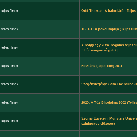
teljes filmek
Odd Thomas: A halottlátó - Teljes
teljes filmek
11-11-11 A pokol kapuja (Teljes film
A hölgy egy kissé bogaras teljes fi
teljes filmek
fehér, magyar vígjáték]
teljes filmek
Hisztéria (teljes film) 2011
teljes filmek
Szegénylegények aka The round-u
teljes filmek
2020: A Tűz Birodalma 2002 (Teljes
Szörny Egyetem /Monsters Universi
teljes filmek
szinkronos előzetes)