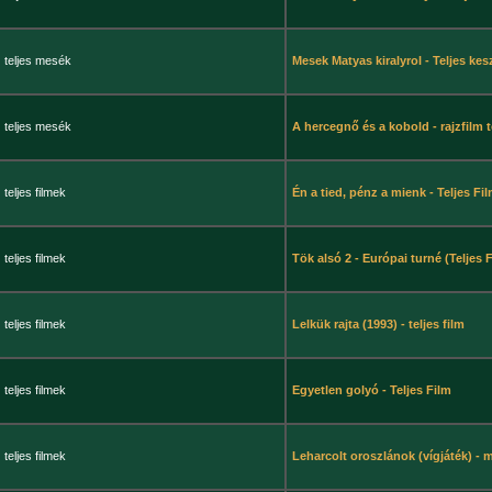
teljes mesék
Mesek Matyas kiralyrol - Teljes kes
teljes mesék
A hercegnő és a kobold - rajzfilm 
teljes filmek
Én a tied, pénz a mienk - Teljes Fi
teljes filmek
Tök alsó 2 - Európai turné (Teljes 
teljes filmek
Lelkük rajta (1993) - teljes film
teljes filmek
Egyetlen golyó - Teljes Film
teljes filmek
Leharcolt oroszlánok (vígjáték) - 