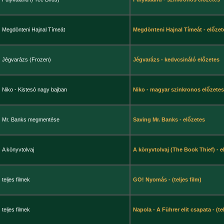
Megdönteni Hajnal Tímeát
Megdönteni Hajnal Tímeát - előzet
Jégvarázs (Frozen)
Jégvarázs - kedvcsináló előzetes
Niko - Kistesó nagy bajban
Niko - magyar szinkronos előzetes
Mr. Banks megmentése
Saving Mr. Banks - előzetes
A könyvtolvaj
A könyvtolvaj (The Book Thief) - e
teljes filmek
GO! Nyomás - (teljes film)
teljes filmek
Napola - A Führer elit csapata - (tel