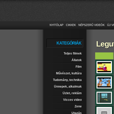
NYITÓLAP
CIKKEK
NÉPSZERŰ VIDEÓK
ÚJ V
Legu
KATEGÓRIÁK
Teljes filmek
Állatok
Film
Művészet, kultúra
Tudomány, technika
Ünnepek, alkalmak
Üzlet, reklám
Vicces video
Zene
Utazás