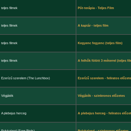
teljes filmek
Pót-terápia - Teljes Film
teljes filmek
A kaptár - teljes film
teljes filmek
Kegyenc fegyenc (teljes film)
teljes filmek
A felhők fölött 3 méterrel (teljes fi
Ezerízű szerelem (The Lunchbox)
Ezerízű szerelem - feliratos előzet
Végjáték
Végjáték - szinkronos előzetes
A plebejus herceg
A plebejus herceg - feliratos előze
Pulykaland (Free Birds)
Pulykaland - szinkronos előzetes