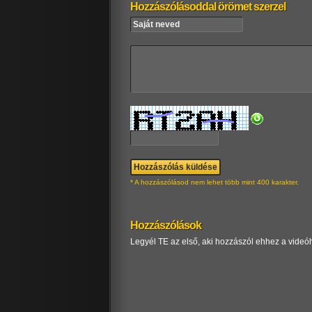
Hozzászólásoddal örömet szerzel
* A hozzászólásod nem lehet több mint 400 karakter.
Hozzászólások
Legyél TE az első, aki hozzászól ehhez a videó