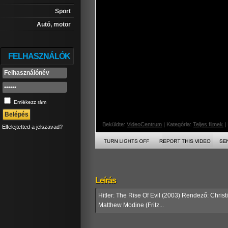
Sport
Autó, motor
FELHASZNÁLÓK
Emlékezz rám
Beküldte:
VideoCentrum
| Kategória:
Teljes filmek
| 
Elfelejtetted a jelszavad?
Leírás
Hitler: The Rise Of Evil (2003) Rendező: Christ
Matthew Modine (Fritz...