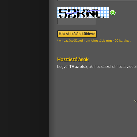
* A hozzászólásod nem lehet több mint 400 karakter.
Hozzászólások
Legyél TE az első, aki hozzászól ehhez a videó
©