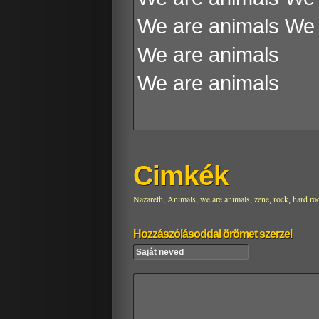
We are animals We 
We are animals
We are animals
Cimkék
Nazareth
Animals
we are animals
zene
rock
hard ro
,
,
,
,
,
Hozzászólásoddal örömet szerzel