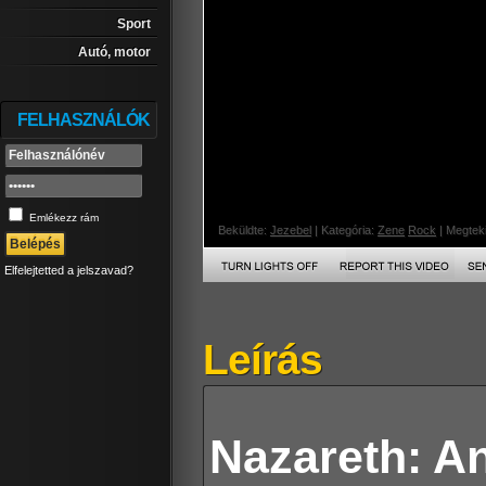
Sport
Autó, motor
FELHASZNÁLÓK
Emlékezz rám
Beküldte:
Jezebel
| Kategória:
Zene
Rock
| Megteki
Elfelejtetted a jelszavad?
Leírás
Nazareth: A