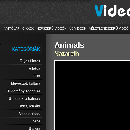
NYITÓLAP
CIKKEK
NÉPSZERŰ VIDEÓK
ÚJ VIDEÓK
VÉLETLENESZERŰ VIDEÓ
Animals
KATEGÓRIÁK
Nazareth
Teljes filmek
Állatok
Film
Művészet, kultúra
Tudomány, technika
Ünnepek, alkalmak
Üzlet, reklám
Vicces video
Zene
Utazás