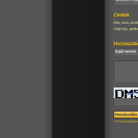
Cimkék
film
mozi
mozi
,
,
világvége
apoka
,
Hozzászólá
* A hozzászóláso