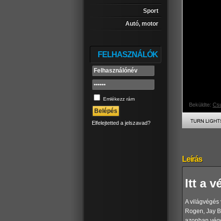
Sport
Autó, motor
FELHASZNÁLÓK
Emlékezz rám
Beküldte:
Cs
Elfelejtetted a jelszavad?
Leírás
Itt a 
A világvégés 
Rogen, Jay B
azonban véget