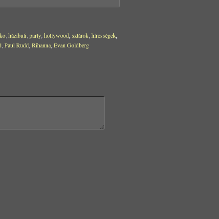
ko
házibuli
party
hollywood
sztárok
hírességek
,
,
,
,
,
,
l
Paul Rudd
Rihanna
Evan Goldberg
,
,
,