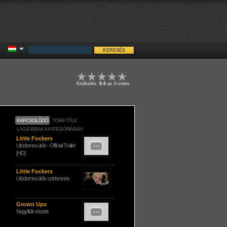
Értékelés:
0.0
az 0 votes
KAPCSOLÓDÓ
TÖBB TŐLE
LAGJOBBAK A KATEGÓRIÁBAN
Little Fockers
Utódomra ütök - Official Trailer
[HD]
Little Fockers
Utódomra ütök szinkronos
Grown Ups
Nagyfiúk részlet