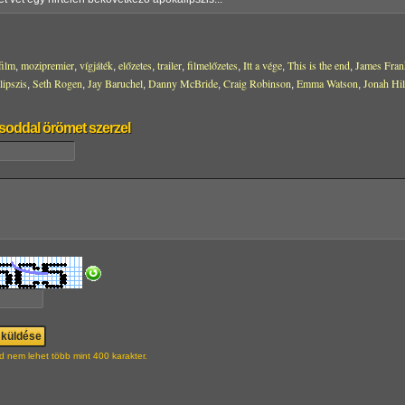
film
mozipremier
vígjáték
előzetes
trailer
filmelőzetes
Itt a vége
This is the end
James Fran
,
,
,
,
,
,
,
,
lipszis
Seth Rogen
Jay Baruchel
Danny McBride
Craig Robinson
Emma Watson
Jonah Hil
,
,
,
,
,
,
soddal örömet szerzel
d nem lehet több mint 400 karakter.