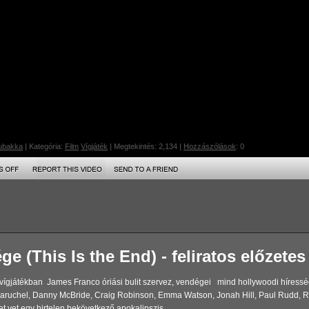
ubakka
| Kategória:
Film
Vígjáték
| Megtekintés: 2,134 |
Hozzászólások
: 0
vége (This Is the End) - feliratos előzetes
vígjátékban James Franco óriási bulit szervez, vendégei mind hollywoodi híresség
aruchel, Danny McBride, Craig Robinson, Emma Watson, Jonah Hill, Paul Rudd, Rih
 vet egy hirtelen bekövetkező apokalipszis...