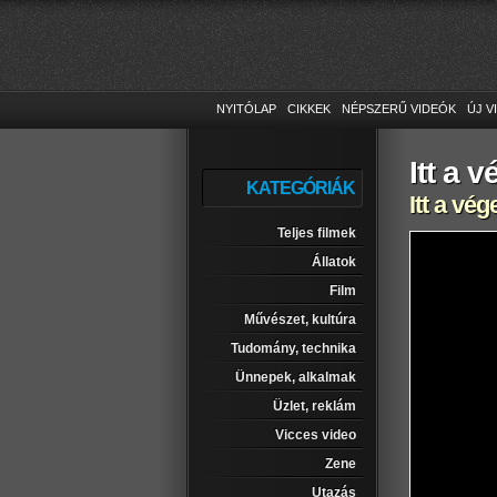
NYITÓLAP
CIKKEK
NÉPSZERŰ VIDEÓK
ÚJ V
Itt a v
KATEGÓRIÁK
Itt a vég
Teljes filmek
Állatok
Film
Művészet, kultúra
Tudomány, technika
Ünnepek, alkalmak
Üzlet, reklám
Vicces video
Zene
Utazás