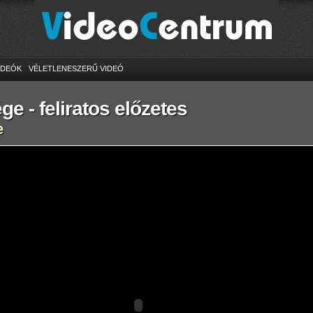
IDEÓK
VÉLETLENESZERŰ VIDEÓ
ége - feliratos előzetes
e