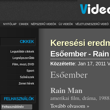
NYITÓLAP
CIKKEK
NÉPSZERŰ VIDEÓK
ÚJ VIDEÓK
VÉLETLENESZERŰ VIDEÓ
Keresési ered
CIKKEK
Esőember - Rai
Legutóbbi cikkek
Legnépszerűbb
Közzétette
: Jan 17, 2011
V
Film, mozi, DVD
Esőember
Sport
Színészek
Zenei hírek
Rain Man
amerikai film, dráma, 1988
FELHASZNÁLÓK
Tovább olvasom »