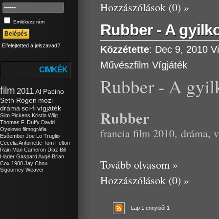
Hozzászólások (0) »
Emlékezz rám
Rubber - A gyil
Elfelejtetted a jelszavad?
Közzétette
: Dec 9, 2010
V
Művészfilm
Vígjáték
CIMKÉK
Rubber - A gyi
film
2011
Al Pacino
Seth Rogen
mozi
dráma
sci-fi
vígjáték
Rubber
Slim Pickens
Kristin Wiig
Thomas F. Duffy
David
Oyelowo
filmográfia
francia film 2010, dráma, v
Esőember
Joe Lo Truglio
Cecelia Antoinette
Tom Felton
Rain Man
Cameron Diaz
Bill
Hader
Gaspard Augé
Brian
Tovább olvasom »
Cox
1988
Jay Chou
Sigourney Weaver
Hozzászólások (0) »
Lap 1 ennyiből 1