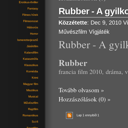
Erotikus-thriller
Rubber - A gyil
Fantasy
Filmes hírek
Filmsorozat
Közzétette
: Dec 9, 2010
V
Háborús
Művészfilm
Vígjáték
Horror
Rubber - A gyi
Ismeretterjesztő
Játékfilm
Kalandfilm
Rubber
Katasztrófa
Klasszikus
francia film 2010, dráma, v
Komédia
Krimi
Magyar film
Tovább olvasom »
Misztikus
Musical
Hozzászólások (0) »
Művészfilm
Rajzfilm
Lap 1 ennyiből 1
Romantikus
Sci-fi
Sportfilm