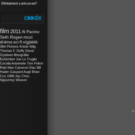
Elfelejtetted a jelszavad?
CIMKÉK
film
2011
Al Pacino
Seth Rogen
mozi
dráma
sci-fi
vígjáték
Slim Pickens
Kristin Wiig
Thomas F. Duffy
David
Oyelowo
filmográfia
Esőember
Joe Lo Truglio
Cecelia Antoinette
Tom Felton
Rain Man
Cameron Diaz
Bill
Hader
Gaspard Augé
Brian
Cox
1988
Jay Chou
Sigourney Weaver
©