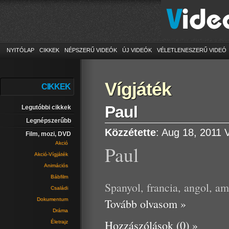
NYITÓLAP
CIKKEK
NÉPSZERŰ VIDEÓK
ÚJ VIDEÓK
VÉLETLENESZERŰ VIDEÓ
Vígjáték
CIKKEK
Paul
Legutóbbi cikkek
Legnépszerűbb
Közzétette
: Aug 18, 2011
Film, mozi, DVD
Akció
Paul
Akció-Vígjáték
Animációs
Bábfilm
Spanyol, francia, angol, ame
Családi
Dokumentum
Tovább olvasom »
Dráma
Hozzászólások (0) »
Életrajz