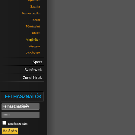
Szatíra
Természetfilm
Thriller
Történelmi
Utifilm
Vígjáték
Western
Zenés film
Sport
Színészek
Zenei hírek
FELHASZNÁLÓK
Emlékezz rám