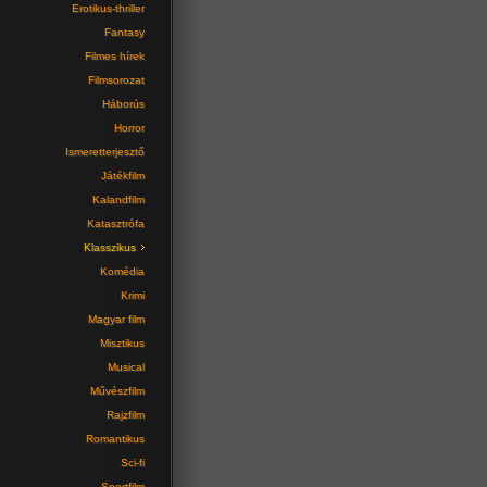
Erotikus-thriller
Fantasy
Filmes hírek
Filmsorozat
Háborús
Horror
Ismeretterjesztő
Játékfilm
Kalandfilm
Katasztrófa
Klasszikus
Komédia
Krimi
Magyar film
Misztikus
Musical
Művészfilm
Rajzfilm
Romantikus
Sci-fi
Sportfilm