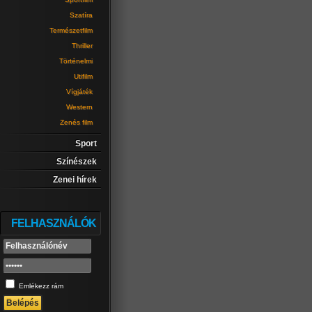
Szatíra
Természetfilm
Thriller
Történelmi
Utifilm
Vígjáték
Western
Zenés film
Sport
Színészek
Zenei hírek
FELHASZNÁLÓK
Emlékezz rám