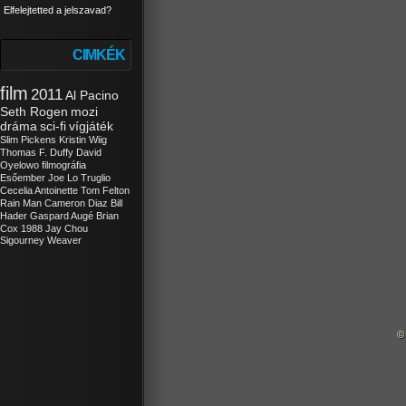
Elfelejtetted a jelszavad?
CIMKÉK
film
2011
Al Pacino
Seth Rogen
mozi
dráma
sci-fi
vígjáték
Slim Pickens
Kristin Wiig
Thomas F. Duffy
David
Oyelowo
filmográfia
Esőember
Joe Lo Truglio
Cecelia Antoinette
Tom Felton
Rain Man
Cameron Diaz
Bill
Hader
Gaspard Augé
Brian
Cox
1988
Jay Chou
Sigourney Weaver
©