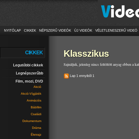
NYITÓLAP
CIKKEK
NÉPSZERŰ VIDEÓK
ÚJ VIDEÓK
VÉLETLENESZERŰ VIDEÓ
Klasszikus
CIKKEK
Sajnáljuk, jelenleg nincs feltöltött anyag ebben a ka
Legutóbbi cikkek
Legnépszerűbb
Lap 1 ennyiből 1
Film, mozi, DVD
Akció
Akció-Vígjáték
Animációs
Bábfilm
Családi
Dokumentum
Dráma
Életrajz